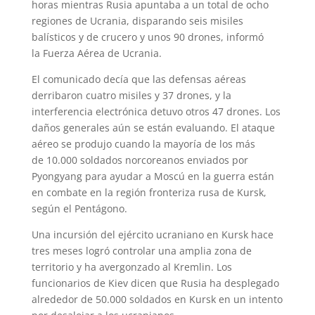
horas mientras Rusia apuntaba a un total de ocho
p
m
s
k
regiones de Ucrania, disparando seis misiles
t
balísticos y de crucero y unos 90 drones, informó
la Fuerza Aérea de Ucrania.
El comunicado decía que las defensas aéreas
derribaron cuatro misiles y 37 drones, y la
interferencia electrónica detuvo otros 47 drones. Los
daños generales aún se están evaluando. El ataque
aéreo se produjo cuando la mayoría de los más
de 10.000 soldados norcoreanos enviados por
Pyongyang para ayudar a Moscú en la guerra están
en combate en la región fronteriza rusa de Kursk,
según el Pentágono.
Una incursión del ejército ucraniano en Kursk hace
tres meses logró controlar una amplia zona de
territorio y ha avergonzado al Kremlin. Los
funcionarios de Kiev dicen que Rusia ha desplegado
alrededor de 50.000 soldados en Kursk en un intento