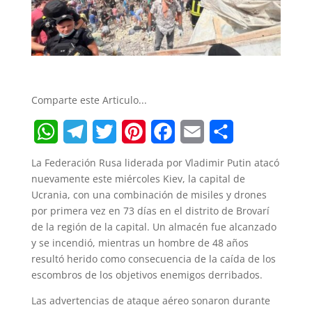
Comparte este Articulo...
W
T
T
P
F
E
S
La Federación Rusa liderada por Vladimir Putin atacó
h
e
w
i
a
m
h
nuevamente este miércoles Kiev, la capital de
Ucrania, con una combinación de misiles y drones
a
l
i
n
c
a
a
por primera vez en 73 días en el distrito de Brovarí
t
e
t
t
e
i
r
de la región de la capital. Un almacén fue alcanzado
y se incendió, mientras un hombre de 48 años
s
g
t
e
b
l
e
resultó herido como consecuencia de la caída de los
A
r
e
r
o
escombros de los objetivos enemigos derribados.
p
a
r
e
o
Las advertencias de ataque aéreo sonaron durante