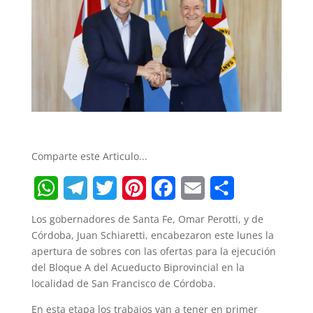
Comparte este Articulo...
W
T
T
P
F
E
S
Los gobernadores de Santa Fe, Omar Perotti, y de
h
e
w
i
a
m
h
Córdoba, Juan Schiaretti, encabezaron este lunes la
apertura de sobres con las ofertas para la ejecución
a
l
i
n
c
a
a
del Bloque A del Acueducto Biprovincial en la
t
e
t
t
e
i
r
localidad de San Francisco de Córdoba.
s
g
t
e
b
l
e
En esta etapa los trabajos van a tener en primer