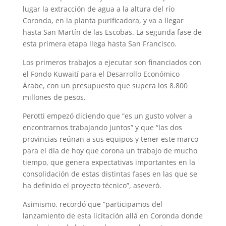
lugar la extracción de agua a la altura del río
A
r
e
r
o
Coronda, en la planta purificadora, y va a llegar
p
a
r
e
o
hasta San Martín de las Escobas. La segunda fase de
esta primera etapa llega hasta San Francisco.
p
m
s
k
Los primeros trabajos a ejecutar son financiados con
t
el Fondo Kuwaití para el Desarrollo Económico
Árabe, con un presupuesto que supera los 8.800
millones de pesos.
Perotti empezó diciendo que “es un gusto volver a
encontrarnos trabajando juntos” y que “las dos
provincias reúnan a sus equipos y tener este marco
para el día de hoy que corona un trabajo de mucho
tiempo, que genera expectativas importantes en la
consolidación de estas distintas fases en las que se
ha definido el proyecto técnico”, aseveró.
Asimismo, recordó que “participamos del
lanzamiento de esta licitación allá en Coronda donde